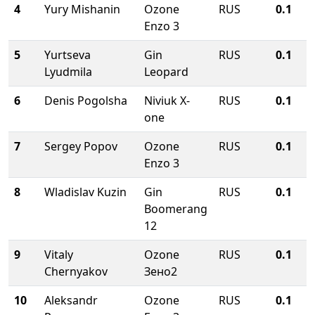
4
Yury Mishanin
Ozone
RUS
0.1
Enzo 3
5
Yurtseva
Gin
RUS
0.1
Lyudmila
Leopard
6
Denis Pogolsha
Niviuk X-
RUS
0.1
one
7
Sergey Popov
Ozone
RUS
0.1
Enzo 3
8
Wladislav Kuzin
Gin
RUS
0.1
Boomerang
12
9
Vitaly
Ozone
RUS
0.1
Chernyakov
Зено2
10
Aleksandr
Ozone
RUS
0.1