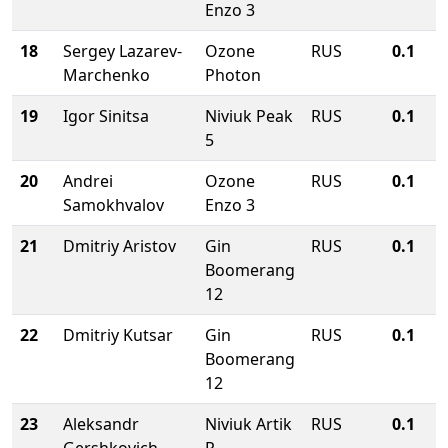
Enzo 3
18
Sergey Lazarev-
Ozone
RUS
0.1
Marchenko
Photon
19
Igor Sinitsa
Niviuk Peak
RUS
0.1
5
20
Andrei
Ozone
RUS
0.1
Samokhvalov
Enzo 3
21
Dmitriy Aristov
Gin
RUS
0.1
Boomerang
12
22
Dmitriy Kutsar
Gin
RUS
0.1
Boomerang
12
23
Aleksandr
Niviuk Artik
RUS
0.1
Gershkovich
R