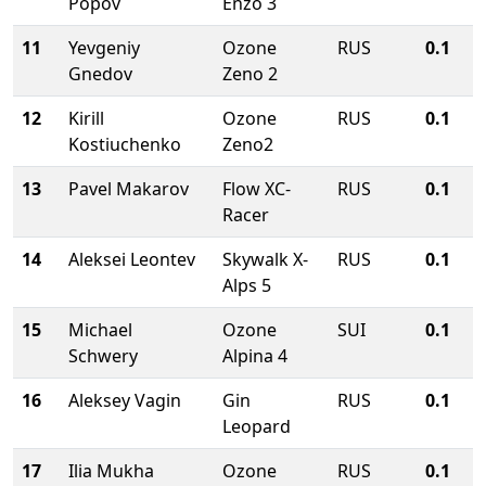
Popov
Enzo 3
11
Yevgeniy
Ozone
RUS
0.1
Gnedov
Zeno 2
12
Kirill
Ozone
RUS
0.1
Kostiuchenko
Zeno2
13
Pavel Makarov
Flow XC-
RUS
0.1
Racer
14
Aleksei Leontev
Skywalk X-
RUS
0.1
Alps 5
15
Michael
Ozone
SUI
0.1
Schwery
Alpina 4
16
Aleksey Vagin
Gin
RUS
0.1
Leopard
17
Ilia Mukha
Ozone
RUS
0.1