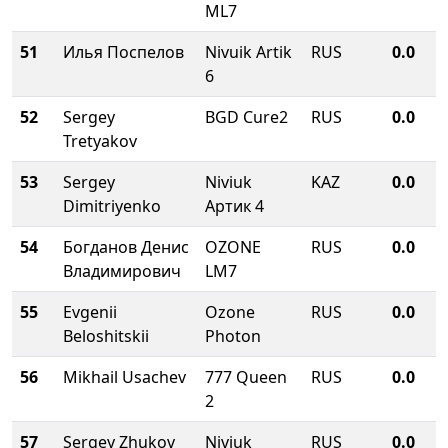
ML7
51
Илья Поспелов
Nivuik Artik
RUS
0.0
6
52
Sergey
BGD Cure2
RUS
0.0
Tretyakov
53
Sergey
Niviuk
KAZ
0.0
Dimitriyenko
Артик 4
54
Богданов Денис
OZONE
RUS
0.0
Владимирович
LM7
55
Evgenii
Ozone
RUS
0.0
Beloshitskii
Photon
56
Mikhail Usachev
777 Queen
RUS
0.0
2
57
Sergey Zhukov
Niviuk
RUS
0.0