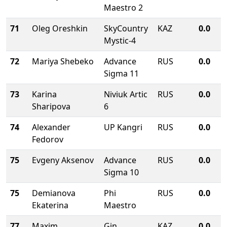
Maestro 2
71
Oleg Oreshkin
SkyCountry
KAZ
0.0
Mystic-4
72
Mariya Shebeko
Advance
RUS
0.0
Sigma 11
73
Karina
Niviuk Artic
RUS
0.0
Sharipova
6
74
Alexander
UP Kangri
RUS
0.0
Fedorov
75
Evgeny Aksenov
Advance
RUS
0.0
Sigma 10
75
Demianova
Phi
RUS
0.0
Ekaterina
Maestro
77
Maxim
Gin
KAZ
0.0