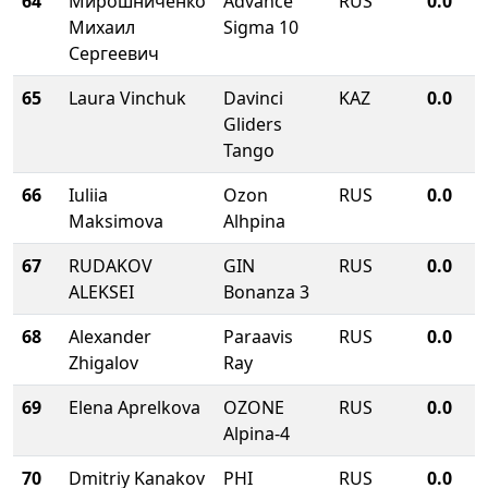
64
Мирошниченко
Advance
RUS
0.0
Михаил
Sigma 10
Сергеевич
65
Laura Vinchuk
Davinci
KAZ
0.0
Gliders
Tango
66
Iuliia
Ozon
RUS
0.0
Maksimova
Alhpina
67
RUDAKOV
GIN
RUS
0.0
ALEKSEI
Bonanza 3
68
Alexander
Paraavis
RUS
0.0
Zhigalov
Ray
69
Elena Aprelkova
OZONE
RUS
0.0
Alpina-4
70
Dmitriy Kanakov
PHI
RUS
0.0