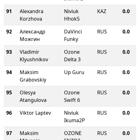
91
Alexandra
Niviuk
KAZ
0.0
Korzhova
Hhok5
92
Александр
DaVinci
RUS
0.0
Можгин
Funky
93
Vladimir
Ozone
RUS
0.0
Klyushnikov
Delta 3
94
Maksim
Up Guru
RUS
0.0
Grabovskiy
95
Olesya
Ozone
RUS
0.0
Atangulova
Swift 6
96
Viktor Laptev
Niviuk
RUS
0.0
Ikuma2P
97
Maksim
OZONE
RUS
0.0