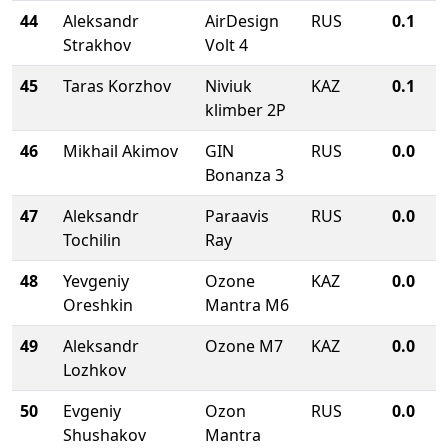
44
Aleksandr
AirDesign
RUS
0.1
Strakhov
Volt 4
45
Taras Korzhov
Niviuk
KAZ
0.1
klimber 2P
46
Mikhail Akimov
GIN
RUS
0.0
Bonanza 3
47
Aleksandr
Paraavis
RUS
0.0
Tochilin
Ray
48
Yevgeniy
Ozone
KAZ
0.0
Oreshkin
Mantra M6
49
Aleksandr
Ozone M7
KAZ
0.0
Lozhkov
50
Evgeniy
Ozon
RUS
0.0
Shushakov
Mantra