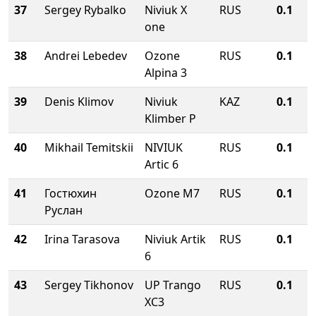
37
Sergey Rybalko
Niviuk X
RUS
0.1
one
38
Andrei Lebedev
Ozone
RUS
0.1
Alpina 3
39
Denis Klimov
Niviuk
KAZ
0.1
Klimber P
40
Mikhail Temitskii
NIVIUK
RUS
0.1
Artic 6
41
Гостюхин
Ozone M7
RUS
0.1
Руслан
42
Irina Tarasova
Niviuk Artik
RUS
0.1
6
43
Sergey Tikhonov
UP Trango
RUS
0.1
XC3