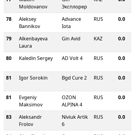
Moldovanov
Эксплорер
78
Aleksey
Advance
RUS
0.0
Bannikov
Iota
79
Alkenbayeva
Gin Avid
KAZ
0.0
Laura
80
Kaledin Sergey
AD Volt 4
RUS
0.0
81
Igor Sorokin
Bgd Cure 2
RUS
0.0
81
Evgeniy
OZON
RUS
0.0
Maksimov
ALPINA 4
83
Aleksandr
Niviuk Artik
RUS
0.0
Frolov
6