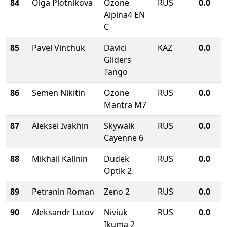
84
Olga Plotnikova
Ozone
RUS
0.0
Alpina4 EN
C
85
Pavel Vinchuk
Davici
KAZ
0.0
Gliders
Tango
86
Semen Nikitin
Ozone
RUS
0.0
Mantra M7
87
Aleksei Ivakhin
Skywalk
RUS
0.0
Cayenne 6
88
Mikhail Kalinin
Dudek
RUS
0.0
Optik 2
89
Petranin Roman
Zeno 2
RUS
0.0
90
Aleksandr Lutov
Niviuk
RUS
0.0
Ikuma 2