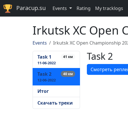
Paracup.su
Events
Rating
My tracklogs
Irkutsk XC Open 
Events
Irkutsk XC Open Championship 20
Task 2
Task 1
41 км
11-06-2022
Смотреть репле
Task 2
40 км
12-06-2022
Итог
Скачать треки