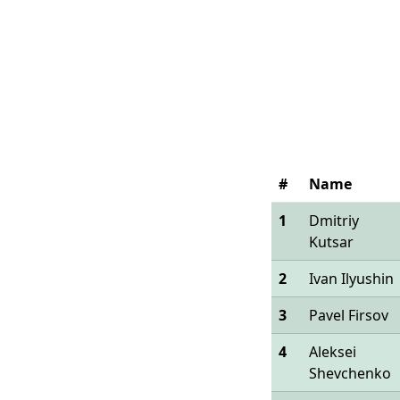
#
Name
1
Dmitriy
Kutsar
2
Ivan Ilyushin
3
Pavel Firsov
4
Aleksei
Shevchenko