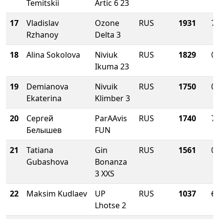
Temitskii
Artic 6 23
17
Vladislav
Ozone
RUS
1931
73
Rzhanoy
Delta 3
18
Alina Sokolova
Niviuk
RUS
1829
0.
Ikuma 23
19
Demianova
Nivuik
RUS
1750
0.
Ekaterina
Klimber 3
20
Сергей
ParAAvis
RUS
1740
70
Белышев
FUN
21
Tatiana
Gin
RUS
1561
0.
Gubashova
Bonanza
3 XXS
22
Maksim Kudlaev
UP
RUS
1037
68
Lhotse 2