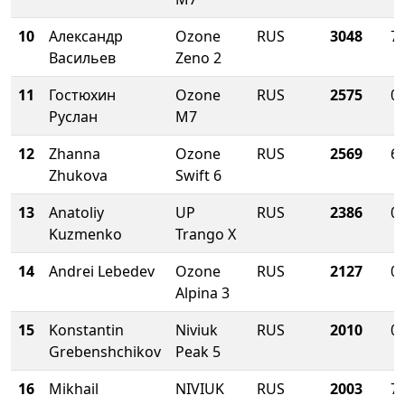
10
Александр
Ozone
RUS
3048
73
Васильев
Zeno 2
11
Гостюхин
Ozone
RUS
2575
0.
Руслан
M7
12
Zhanna
Ozone
RUS
2569
66
Zhukova
Swift 6
13
Anatoliy
UP
RUS
2386
0.
Kuzmenko
Trango X
14
Andrei Lebedev
Ozone
RUS
2127
0.
Alpina 3
15
Konstantin
Niviuk
RUS
2010
0.
Grebenshchikov
Peak 5
16
Mikhail
NIVIUK
RUS
2003
79