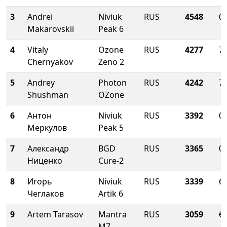
3
Andrei
Niviuk
RUS
4548
0.
Makarovskii
Peak 6
4
Vitaly
Ozone
RUS
4277
72
Chernyakov
Zeno 2
5
Andrey
Photon
RUS
4242
71
Shushman
OZone
6
Антон
Niviuk
RUS
3392
0.
Меркулов
Peak 5
7
Александр
BGD
RUS
3365
0.
Ниценко
Cure-2
8
Игорь
Niviuk
RUS
3339
68
Чеглаков
Artik 6
9
Artem Tarasov
Mantra
RUS
3059
68
M7