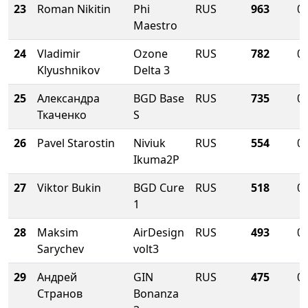
23
Roman Nikitin
Phi
RUS
963
0.
Maestro
24
Vladimir
Ozone
RUS
782
0.
Klyushnikov
Delta 3
25
Александра
BGD Base
RUS
735
0.
Ткаченко
S
26
Pavel Starostin
Niviuk
RUS
554
0.
Ikuma2P
27
Viktor Bukin
BGD Cure
RUS
518
0.
1
28
Maksim
AirDesign
RUS
493
0.
Sarychev
volt3
29
Андрей
GIN
RUS
475
0.
Странов
Bonanza