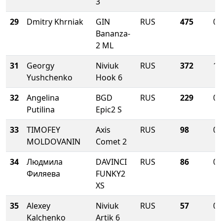
3
29
Dmitry Khrniak
GIN
RUS
475
0.
Bananza-
2 ML
31
Georgy
Niviuk
RUS
372
13
Yushchenko
Hook 6
32
Angelina
BGD
RUS
229
0.
Putilina
Epic2 S
33
TIMOFEY
Axis
RUS
98
0.
MOLDOVANIN
Comet 2
34
Людмила
DAVINCI
RUS
86
0.
Филяева
FUNKY2
XS
35
Alexey
Niviuk
RUS
57
0.
Kalchenko
Artik 6