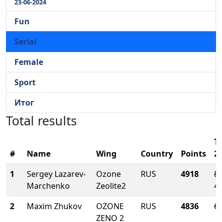
23-06-2024
Fun
Serial
Female
Sport
Итог
Total results
T
#
Name
Wing
Country
Points
2
1
Sergey Lazarev-
Ozone
RUS
4918
81
Marchenko
Zeolite2
41
2
Maxim Zhukov
OZONE
RUS
4836
68
ZENO 2