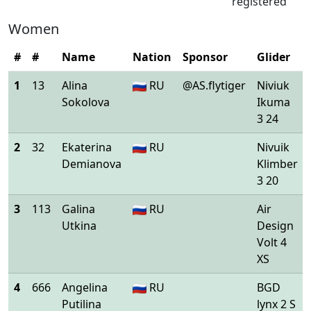
registered
Women
#
#
Name
Nation
Sponsor
Glider
1
13
Alina
RU
@AS.flytiger
Niviuk
Sokolova
Ikuma
3 24
2
32
Ekaterina
RU
Nivuik
Demianova
Klimber
3 20
3
113
Galina
RU
Air
Utkina
Design
Volt 4
XS
4
666
Angelina
RU
BGD
Putilina
lynx 2 S