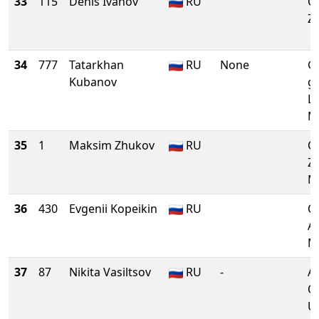
33
115
Denis Ivanov
RU
O
Z
34
777
Tatarkhan
RU
None
G
Kubanov
gl
L
M
35
1
Maksim Zhukov
RU
O
Z
M
36
430
Evgenii Kopeikin
RU
O
Al
M
37
87
Nikita Vasiltsov
RU
-
A
O
U