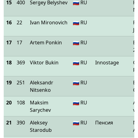
15
400
Sergey Belyshev
RU
F
My
16
22
Ivan Mironovich
RU
P
Jo
17
17
Artem Ponkin
RU
B
2 
18
369
Viktor Bukin
RU
Innostage
O
P
19
251
Aleksandr
RU
B
Nitsenko
C
20
108
Maksim
RU
A
Sarychev
vo
21
390
Aleksey
RU
Пенсия
Ni
Starodub
Ar