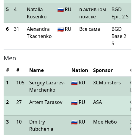
5
4
Natalia
RU
в активном
BGD
Kosenko
поиске
Epic 2 S
6
31
Alexandra
RU
Все сама
BGD
Tkachenko
Base 2
S
Men
#
#
Name
Nation
Sponsor
Gl
1
105
Sergey Lazarev-
RU
XCMonsters
O
Marchenko
L
2
27
Artem Tarasov
RU
ASA
O
M
3
10
Dmitry
RU
Мое Небо
Э
Rubchenia
С