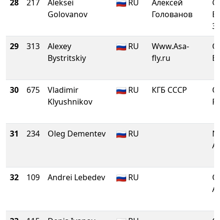
28
217
Aleksei
RU
Алексей
G
Golovanov
Голованов
B
3 
29
313
Alexey
RU
Www.Asa-
O
Bystritskiy
fly.ru
E
30
675
Vladimir
RU
КГБ СССР
O
Klyushnikov
P
31
234
Oleg Dementev
RU
Ni
Ar
32
109
Andrei Lebedev
RU
O
Al