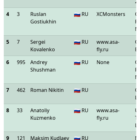
2
4
3
Ruslan
RU
XCMonsters
O
Gostiukhin
P
M
5
7
Sergei
RU
www.asa-
O
Kovalenko
fly.ru
E
6
995
Andrey
RU
None
O
Shushman
P
M
7
462
Roman Nikitin
RU
O
L
8
33
Anatoliy
RU
www.asa-
U
Kuzmenko
fly.ru
T
L
9
121
Maksim Kudlaev
RU
Ni