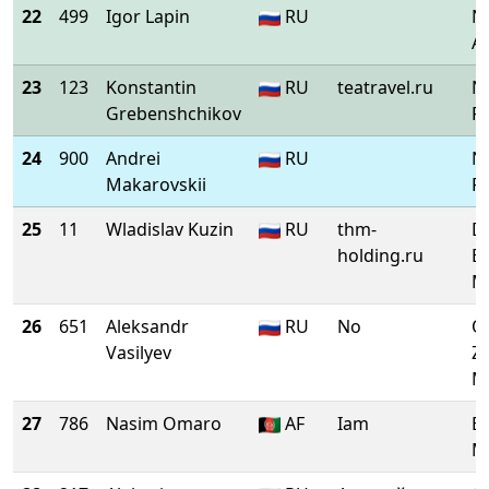
22
499
Igor Lapin
RU
Ni
Ar
23
123
Konstantin
RU
teatravel.ru
Ni
Grebenshchikov
Pe
24
900
Andrei
RU
Ni
Makarovskii
Pe
25
11
Wladislav Kuzin
RU
thm-
D
holding.ru
Bl
M
26
651
Aleksandr
RU
No
O
Vasilyev
Z
M
27
786
Nasim Omaro
AF
Iam
B
M