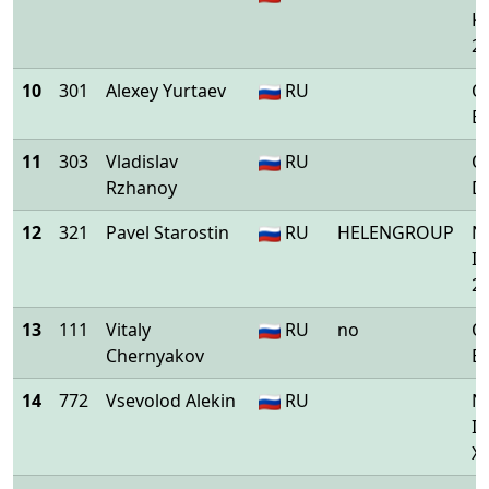
K
2
10
301
Alexey Yurtaev
RU
O
En
11
303
Vladislav
RU
O
Rzhanoy
De
12
321
Pavel Starostin
RU
HELENGROUP
Ni
I
2
13
111
Vitaly
RU
no
O
Chernyakov
E
14
772
Vsevolod Alekin
RU
Ni
I
X