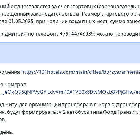
ий осуществляется за счет стартовых (соревновательн
прещенных законодательством. Размер стартового орга
сле 01.05.2025, при наличии вакантных мест, сумма взнос
р Дмитрия по телефону +79144748939, можно переводить
 Армения
https://101hotels.com/main/cities/borzya/armeni
ия номеров
/d/1_JeOkQ56qNPVyGYlLdvVmP0A1VB0x6DwMOkb87PjGHw/ed
 Читу, для организации трансфера в г. Борзю (трансфер
я, будут формироваться 2 автобуса типа Форд Транзит, 
ов.
день.