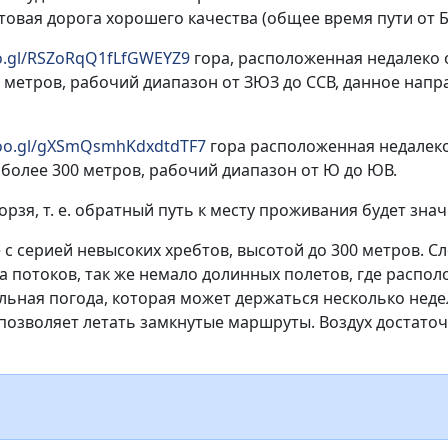
овая дорога хорошего качества (общее время пути от Б
oo.gl/RSZoRqQ1fLfGWEYZ9
гора, расположенная недалеко 
0 метров, рабочий диапазон от ЗЮЗ до ССВ, данное напр
goo.gl/gXSmQsmhKdxdtdTF7
гора расположенная недалеко 
 более 300 метров, рабочий диапазон от Ю до ЮВ.
рзя, т. е. обратный путь к месту проживания будет зна
е с серией невысоких хребтов, высотой до 300 метров. 
 потоков, так же немало долинных полетов, где распол
льная погода, которая может держаться несколько недел
, позволяет летать замкнутые маршруты. Воздух достат