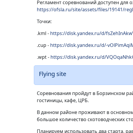
Регламент соревнований доступен для о
https://ofsla.ru/site/assets/files/19141/
Точки:
.kml -
https://disk.yandex.ru/d/fsZehInA
.cup -
https://disk.yandex.ru/d/-vOlPimAq
.wpt -
https://disk.yandex.ru/d/VQOqaNh
Flying site
Соревнования пройдут в Борзинском райо
гостиницы, кафе, ЦРБ.
В данном районе проживают в основном 
большое количество скотоводческих сто
Планируем использовать два старта, рав