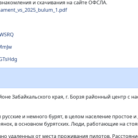
знакомления и скачивания на сайте ОФСЛА.
reglament_vs_2025_bulum_1.pdf
kwWSRQ
iMmJw
kGTsHdg
не Забайкальского края, г. Борзя районный центр с на
русские и немного бурят, в целом население простое и
янок, в основном бурятских. Люди, работающие на стоян
но удаленных от места проживания пилотов. Расстояние 