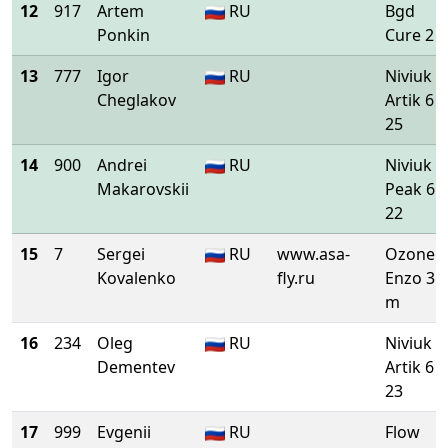
12
917
Artem
RU
Bgd
Ponkin
Cure 2 S
13
777
Igor
RU
Niviuk
Cheglakov
Artik 6
25
14
900
Andrei
RU
Niviuk
Makarovskii
Peak 6
22
15
7
Sergei
RU
www.asa-
Ozone
Kovalenko
fly.ru
Enzo 3
m
16
234
Oleg
RU
Niviuk
Dementev
Artik 6
23
17
999
Evgenii
RU
Flow