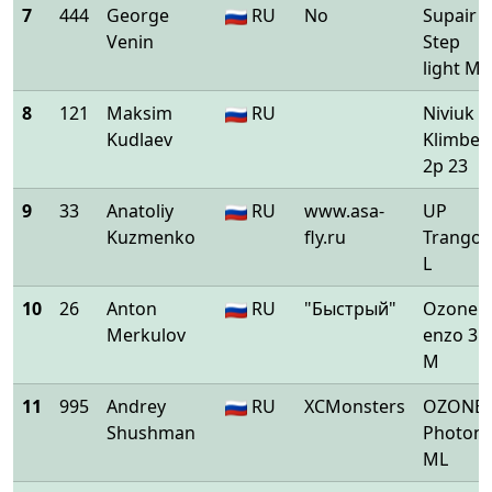
7
444
George
RU
No
Supair
Venin
Step
light ML
8
121
Maksim
RU
Niviuk
Kudlaev
Klimber
2p 23
9
33
Anatoliy
RU
www.asa-
UP
Kuzmenko
fly.ru
Trango 
L
10
26
Anton
RU
"Быстрый"
Ozone
Merkulov
enzo 3
M
11
995
Andrey
RU
XCMonsters
OZONE
Shushman
Photon
ML