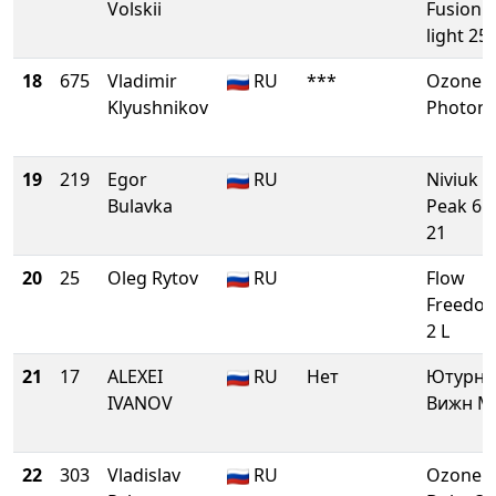
Volskii
Fusion
light 25
18
675
Vladimir
RU
***
Ozone
Klyushnikov
Photon 
19
219
Egor
RU
Niviuk
Bulavka
Peak 6
21
20
25
Oleg Rytov
RU
Flow
Freedo
2 L
21
17
ALEXEI
RU
Нет
Ютурн
IVANOV
Вижн M
22
303
Vladislav
RU
Ozone