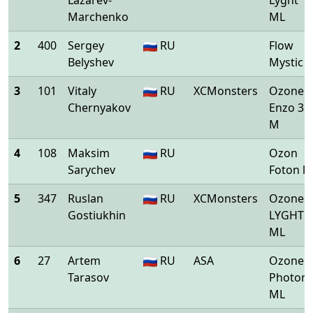
Marchenko
ML
2
400
Sergey
RU
Flow
Belyshev
Mystic S
3
101
Vitaly
RU
XCMonsters
Ozone
Chernyakov
Enzo 3
M
4
108
Maksim
RU
Ozon
Sarychev
Foton l
5
347
Ruslan
RU
XCMonsters
Ozone
Gostiukhin
LYGHT
ML
6
27
Artem
RU
ASA
Ozone
Tarasov
Photon
ML