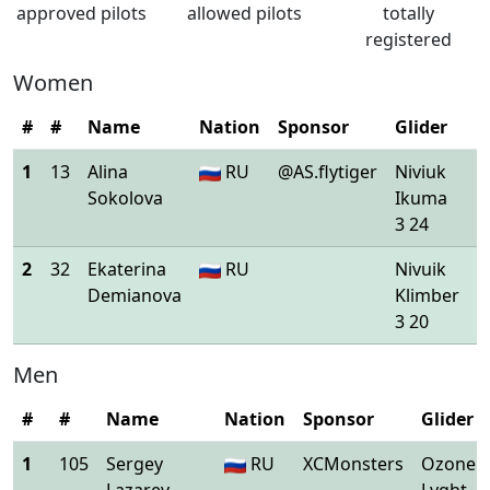
approved pilots
allowed pilots
totally
registered
Women
#
#
Name
Nation
Sponsor
Glider
S
1
13
Alina
RU
@AS.flytiger
Niviuk
A
Sokolova
Ikuma
3 24
2
32
Ekaterina
RU
Nivuik
A
Demianova
Klimber
3 20
Men
#
#
Name
Nation
Sponsor
Glider
1
105
Sergey
RU
XCMonsters
Ozone
Lazarev-
Lyght