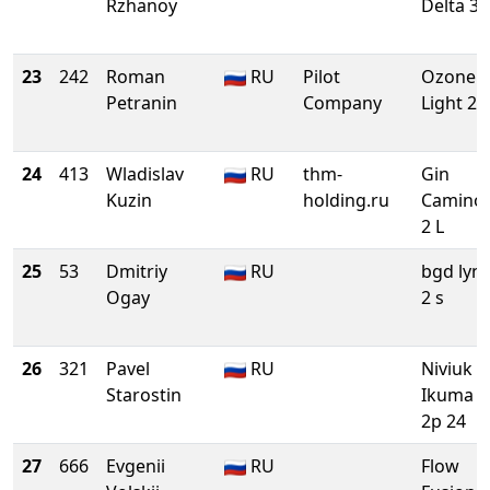
Rzhanoy
Delta 3 
23
242
Roman
RU
Pilot
Ozone
Petranin
Company
Light 23
24
413
Wladislav
RU
thm-
Gin
Kuzin
holding.ru
Camino
2 L
25
53
Dmitriy
RU
bgd lyn
Ogay
2 s
26
321
Pavel
RU
Niviuk
Starostin
Ikuma
2p 24
27
666
Evgenii
RU
Flow