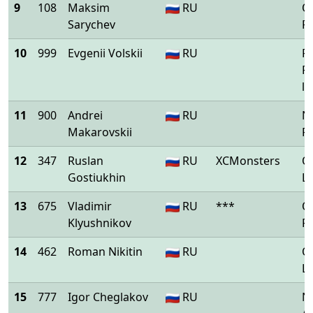
9
108
Maksim
RU
O
Sarychev
F
10
999
Evgenii Volskii
RU
F
F
li
11
900
Andrei
RU
Ni
Makarovskii
Pe
12
347
Ruslan
RU
XCMonsters
O
Gostiukhin
L
13
675
Vladimir
RU
***
O
Klyushnikov
P
14
462
Roman Nikitin
RU
O
L
15
777
Igor Cheglakov
RU
Ni