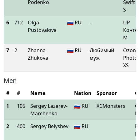
Podenko
Swift 6
S
6
712
Olga
RU
-
UP
Pustovalova
Контег
М
7
2
Zhanna
RU
Любимый
Ozone
Zhukova
муж
Photo
XS
Men
#
#
Name
Nation
Sponsor
Gl
1
105
Sergey Lazarev-
RU
XCMonsters
O
Marchenko
L
2
400
Sergey Belyshev
RU
F
My