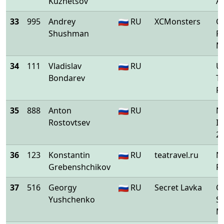
Kuznetsov
Ar
33
995
Andrey
RU
XCMonsters
O
Shushman
P
M
34
111
Vladislav
RU
U
Bondarev
Tr
R
35
888
Anton
RU
Ni
Rostovtsev
I
2
36
123
Konstantin
RU
teatravel.ru
Ni
Grebenshchikov
Pe
37
516
Georgy
RU
Secret Lavka
O
Yushchenko
Sw
M