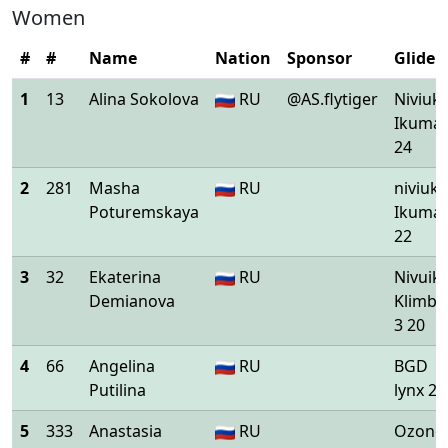
Women
#
#
Name
Nation
Sponsor
Glider
1
13
Alina Sokolova
RU
@AS.flytiger
Niviuk
Ikuma 
24
2
281
Masha
RU
niviuk
Poturemskaya
Ikuma 
22
3
32
Ekaterina
RU
Nivuik
Demianova
Klimbe
3 20
4
66
Angelina
RU
BGD
Putilina
lynx 2 
5
333
Anastasia
RU
Ozone