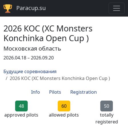
Paracup.su
2026 КОС (XC Monsters
Konchinka Open Cup )
Московская область
2026.04.18 – 2026.09.20
Будущие соревнования
2026 КОС (XC Monsters Konchinka Open Cup )
Info
Pilots
Registration
48
60
50
approved pilots
allowed pilots
totally
registered