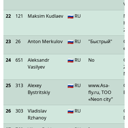
V
22
121
Maksim Kudlaev
RU
Ni
K
2
23
26
Anton Merkulov
RU
"Быстрый"
O
e
24
651
Aleksandr
RU
No
O
Vasilyev
Z
M
25
313
Alexey
RU
www.Asa-
O
Bystritskiy
fly.ru, ТОО
E
«Neon city”
26
303
Vladislav
RU
O
Rzhanoy
De