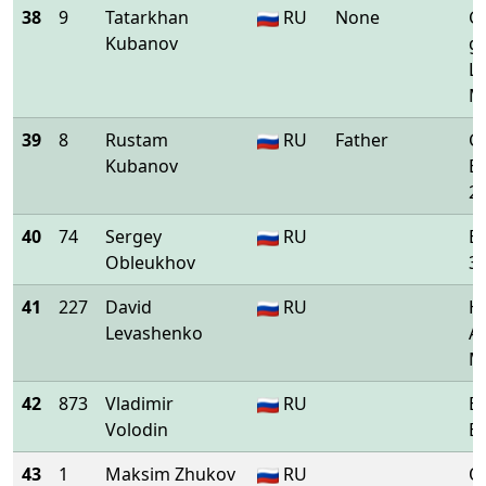
38
9
Tatarkhan
RU
None
G
Kubanov
gl
L
M
39
8
Rustam
RU
Father
G
Kubanov
B
2
40
74
Sergey
RU
B
Obleukhov
3
41
227
David
RU
Н
Levashenko
Ar
М
42
873
Vladimir
RU
B
Volodin
B
43
1
Maksim Zhukov
RU
O