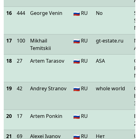
Ar
16
444
George Venin
RU
No
S
St
M
17
100
Mikhail
RU
gt-estate.ru
N
Temitskii
Ar
18
27
Artem Tarasov
RU
ASA
O
P
M
19
42
Andrey Stranov
RU
whole world
G
B
3
20
17
Artem Ponkin
RU
B
2 
21
69
Alexei Ivanov
RU
Нет
U