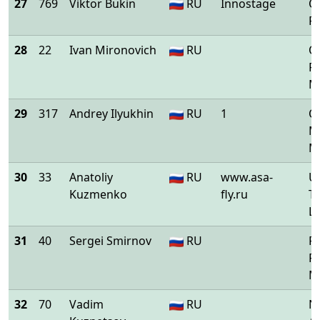
27
769
Viktor Bukin
RU
Innostage
O
P
28
22
Ivan Mironovich
RU
O
Ru
M
29
317
Andrey Ilyukhin
RU
1
O
M
M
30
33
Anatoliy
RU
www.asa-
U
Kuzmenko
fly.ru
T
L
31
40
Sergei Smirnov
RU
F
F
M
32
70
Vadim
RU
Ni