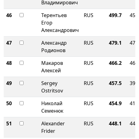
Владимирович
46
Терентьев
RUS
499.7
455
Егор
Александрович
47
Александр
RUS
479.1
471
Родионов
48
Макаров
RUS
466.2
466
Алексей
49
Sergey
RUS
457.5
399
Ostritsov
50
Николай
RUS
454.9
410
Семенюк
51
Alexander
RUS
448.1
448
Frider