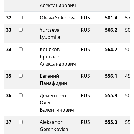
Александрович
32
Olesia Sokolova
RUS
581.4
572
33
Yurtseva
RUS
566.2
503
Lyudmila
34
Кобяков
RUS
564.2
500
Ярослав
Александрович
35
Евгений
RUS
556.1
456
Панафидин
36
Дементьев
RUS
555.9
500
Олег
Валентинович
37
Aleksandr
RUS
555.3
555
Gershkovich