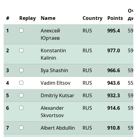
Очк
#
Replay
Name
Country
Points
ди
1
Алексей
RUS
995.4
590
Юртаев
2
Konstantin
RUS
977.0
590
Kalinin
3
Ilya Shashin
RUS
966.6
590
4
Vadim Eltsov
RUS
943.6
556
5
Dmitriy Kutsar
RUS
932.3
590
6
Alexander
RUS
914.6
590
Skvortsov
7
Albert Abdullin
RUS
910.8
590