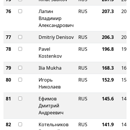
76
Лапин
RUS
207.3
207
Владимир
Александрович
77
Dmitriy Denisov
RUS
206.3
206
78
Pavel
RUS
196.8
196
Kostenkov
79
Ilia Mukha
RUS
168.3
168
80
Игорь
RUS
152.9
152
Николаев
81
Ефимов
RUS
145.6
145
Дмитрий
Андреевич
82
Котельников
RUS
141.9
141