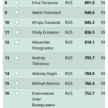
8
Irina Tarasova
RUS
881.0
590
9
Alekin Vsevolod
846.6
590
10
Игорь Казаков
RUS
845.3
590
11
Vitaly Ermakov
RUS
836.5
590
12
Alexander
RUS
818.1
590
Vinogradov
13
Andrey
RUS
795.7
590
Tikhonov
14
Aleksey Vagin
RUS
784.0
590
15
Mikhail Akimov
RUS
766.4
590
16
Ключников
RUS
752.7
590
Олег
Валерьевич