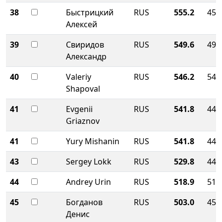
38
Быстрицкий
RUS
555.2
455
Алексей
39
Свиридов
RUS
549.6
496
Александр
40
Valeriy
RUS
546.2
546
Shapoval
41
Evgenii
RUS
541.8
446
Griaznov
41
Yury Mishanin
RUS
541.8
446
43
Sergey Lokk
RUS
529.8
446
44
Andrey Urin
RUS
518.9
518
45
Богданов
RUS
503.0
458
Денис