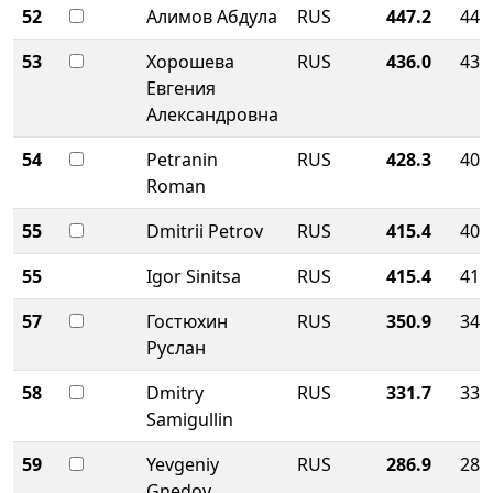
52
Алимов Абдула
RUS
447.2
447
53
Хорошева
RUS
436.0
436
Евгения
Александровна
54
Petranin
RUS
428.3
400
Roman
55
Dmitrii Petrov
RUS
415.4
401
55
Igor Sinitsa
RUS
415.4
415
57
Гостюхин
RUS
350.9
345
Руслан
58
Dmitry
RUS
331.7
331
Samigullin
59
Yevgeniy
RUS
286.9
286
Gnedov