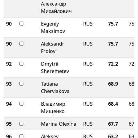
Александр
Михайлович
90
Evgeniy
RUS
75.7
75.
Maksimov
90
Aleksandr
RUS
75.7
75.
Frolov
92
Dmytrii
RUS
72.2
72.
Sheremetev
93
Tatiana
RUS
68.9
68.
Cherviakova
94
Владимир
RUS
68.4
68.
Мищенко
95
Marina Olexina
RUS
67.7
67.
96
Aleksey
RUS
63.2
63.