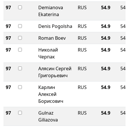
97
Demianova
RUS
54.9
54.
Ekaterina
97
Denis Pogolsha
RUS
54.9
54.
97
Roman Boev
RUS
54.9
54.
97
Николай
RUS
54.9
54.
Черпак
97
Алясин Сергей
RUS
54.9
54.
Григорьевич
97
Карлин
RUS
54.9
54.
Алексей
Борисович
97
Gulnaz
RUS
54.9
54.
Giliazova