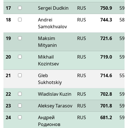
17
Sergei Dudkin
RUS
750.9
590
18
Andrei
RUS
744.3
588
Samokhvalov
19
Maksim
RUS
721.6
590
Mityanin
20
Mikhail
RUS
719.0
590
Kozintsev
21
Gleb
RUS
714.6
556
Sukhotskiy
22
Wladislav Kuzin
RUS
702.8
590
23
Aleksey Tarasov
RUS
701.8
590
24
Андрей
RUS
681.2
590
Родионов