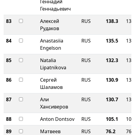
Геннадий
Геннадьевич
83
Алексей
RUS
138.3
138
Рудаков
84
Anastasiia
RUS
135.5
135
Engelson
85
Natalia
RUS
132.3
132
Lipatnikova
86
Сергей
RUS
130.9
130
Шаламов
87
Али
RUS
130.7
130
Хансиверов
88
Anton Dontsov
RUS
105.1
105
89
Матвеев
RUS
76.2
76.