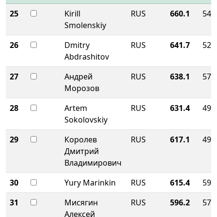
25
Kirill
RUS
660.1
548
Smolenskiy
26
Dmitry
RUS
641.7
527
Abdrashitov
27
Андрей
RUS
638.1
577
Морозов
28
Artem
RUS
631.4
497
Sokolovskiy
29
Королев
RUS
617.1
494
Дмитрий
Владимирович
30
Yury Marinkin
RUS
615.4
590
31
Мисягин
RUS
596.2
579
Алексей