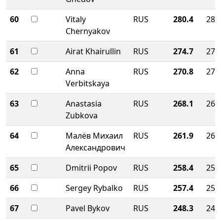
60
Vitaly
RUS
280.4
280
Chernyakov
61
Airat Khairullin
RUS
274.7
274
62
Anna
RUS
270.8
270
Verbitskaya
63
Anastasia
RUS
268.1
268
Zubkova
64
Малёв Михаил
RUS
261.9
261
Александрович
65
Dmitrii Popov
RUS
258.4
258
66
Sergey Rybalko
RUS
257.4
257
67
Pavel Bykov
RUS
248.3
248