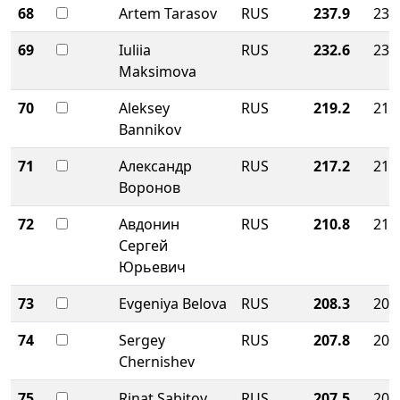
68
Artem Tarasov
RUS
237.9
237
69
Iuliia
RUS
232.6
232
Maksimova
70
Aleksey
RUS
219.2
219
Bannikov
71
Александр
RUS
217.2
217
Воронов
72
Авдонин
RUS
210.8
210
Сергей
Юрьевич
73
Evgeniya Belova
RUS
208.3
208
74
Sergey
RUS
207.8
207
Chernishev
75
Rinat Sabitov
RUS
207.5
207