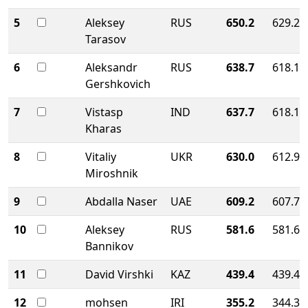
5
Aleksey
RUS
650.2
629.2
Tarasov
6
Aleksandr
RUS
638.7
618.1
Gershkovich
7
Vistasp
IND
637.7
618.1
Kharas
8
Vitaliy
UKR
630.0
612.9
Miroshnik
9
Abdalla Naser
UAE
609.2
607.7
10
Aleksey
RUS
581.6
581.6
Bannikov
11
David Virshki
KAZ
439.4
439.4
12
mohsen
IRI
355.2
344.3