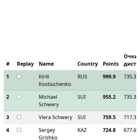
Очки 
#
Replay
Name
Country
Points
дист
1
Kirill
RUS
999.9
735.3
Kostiuchenko
2
Michael
SUI
955.2
735.3
Schwery
3
Viera Schwery
SUI
759.5
717.3
4
Sergey
KAZ
724.8
677.6
Grishko