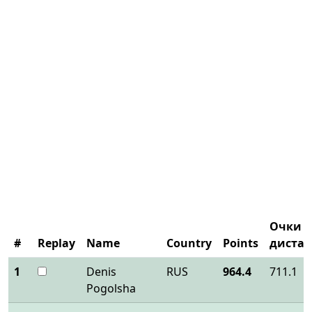
Очки з
#
Replay
Name
Country
Points
диста
1
Denis
RUS
964.4
711.1
Pogolsha