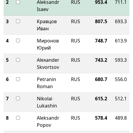
2
Aleksandr
RUS
953.4
711.1
Isaev
3
Кравцов
RUS
807.5
693.3
Иван
4
Миронов
RUS
748.7
613.9
Юрий
5
Alexander
RUS
743.2
593.3
Skvortsov
6
Petranin
RUS
680.7
556.0
Roman
7
Nikolai
RUS
615.2
512.1
Lukashin
8
Aleksandr
RUS
578.4
489.8
Popov